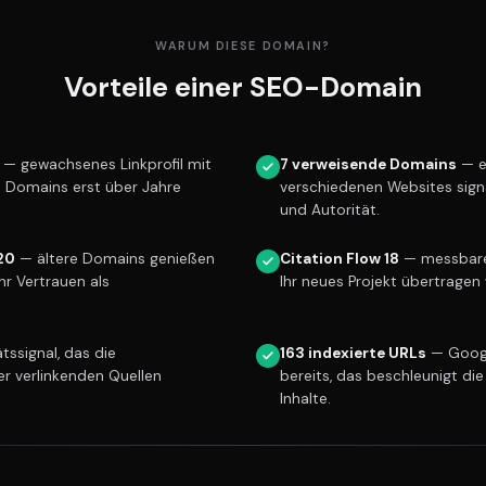
WARUM DIESE DOMAIN?
Vorteile einer SEO-Domain
— gewachsenes Linkprofil mit
7 verweisende Domains
— e
e Domains erst über Jahre
verschiedenen Websites sign
und Autorität.
20
— ältere Domains genießen
Citation Flow 18
— messbare 
r Vertrauen als
Ihr neues Projekt übertragen 
tssignal, das die
163 indexierte URLs
— Googl
er verlinkenden Quellen
bereits, das beschleunigt die
Inhalte.