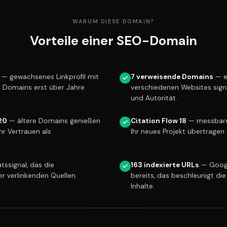
WARUM DIESE DOMAIN?
Vorteile einer SEO-Domain
— gewachsenes Linkprofil mit
7 verweisende Domains
— e
e Domains erst über Jahre
verschiedenen Websites sign
und Autorität.
20
— ältere Domains genießen
Citation Flow 18
— messbare 
r Vertrauen als
Ihr neues Projekt übertragen 
tssignal, das die
163 indexierte URLs
— Googl
er verlinkenden Quellen
bereits, das beschleunigt die
Inhalte.